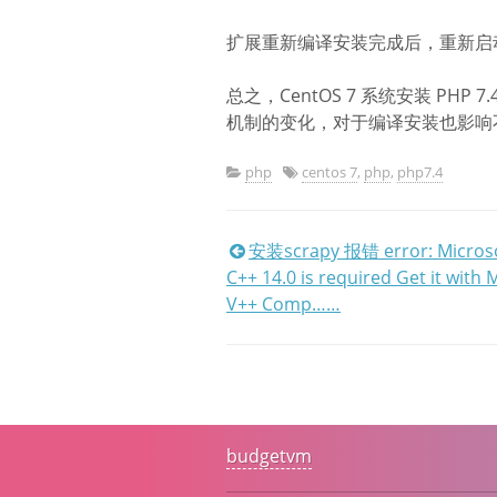
扩展重新编译安装完成后，重新启动一
总之，CentOS 7 系统安装 PH
机制的变化，对于编译安装也影响不大
php
centos 7
,
php
,
php7.4
文
安装scrapy 报错 error: Microso
C++ 14.0 is required Get it with 
章
V++ Comp……
导
航
budgetvm