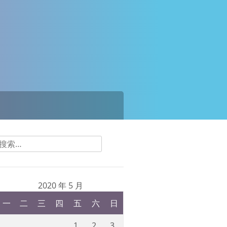
搜
索：
2020 年 5 月
一
二
三
四
五
六
日
1
2
3