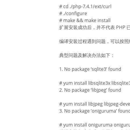
# cd ./php-7.4.1/ext/curl
# ./configure
# make && make install
扩展安装成功后，并不代表 PHP 已
编译安装过程遇到问题，可以按照
典型问题及解决办法如下：
1. No package ‘sqlite3’ found
# yum install libsqlite3x libsqlit
2. No package ‘libjpeg’ found
# yum install libjpeg libjpeg-deve
3. No package ‘oniguruma’ foun
# yum install oniguruma onigur