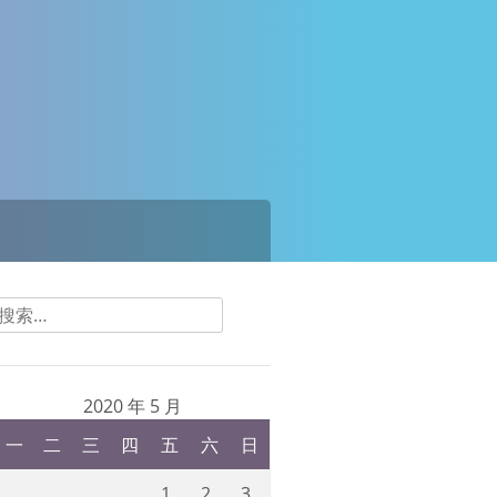
搜
索：
2020 年 5 月
一
二
三
四
五
六
日
1
2
3