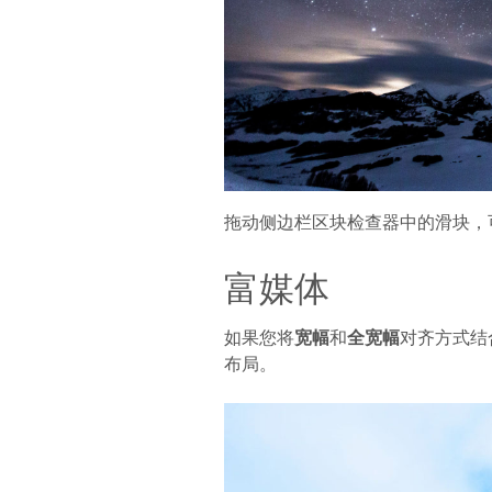
拖动侧边栏区块检查器中的滑块，
富媒体
如果您将
宽幅
和
全宽幅
对齐方式结
布局。